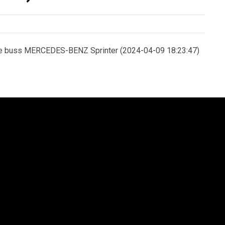
e buss MERCEDES-BENZ Sprinter (2024-04-09 18:23:47)
an Syd AB
Lion´s Trucks AB
saltgatan 1
Kungens Kurvaleden 4
4 68 Helsingborg
141 75 Kungens Kurva
6 42-545 75
+46 8-685 14 00
enska Neoplan AB. All rights reserved.
Integritetspolicy