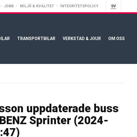
JOBB
MILJÖ & KVALITET
INTEGRITETSPOLICY
SV
ILAR
TRANSPORTBILAR
VERKSTAD & JOUR
OM OSS
sson uppdaterade buss
ENZ Sprinter (2024-
:47)