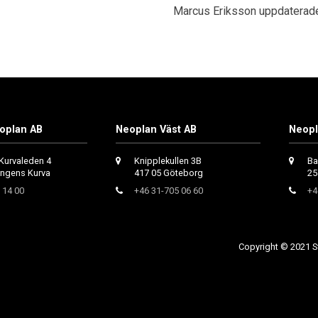
Marcus Eriksson uppdaterad
oplan AB
Neoplan Väst AB
Neopl
Kurvaleden 4
Knipplekullen 3B
Ba
ungens Kurva
417 05 Göteborg
25
 14 00
+46 31-705 06 60
+4
Copyright © 2021 Sv