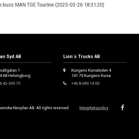
e buss MAN TGE Tourline (2025-03-26 18:31:20)
an Syd AB
Lion´s Trucks AB
saltgatan 1
Kungens Kurvaleden 4
4 68 Helsingborg
141 75 Kungens Kurva
6 42-545 75
+46 8-685 14 00
enska Neoplan AB. All rights reserved.
Integritetspolicy