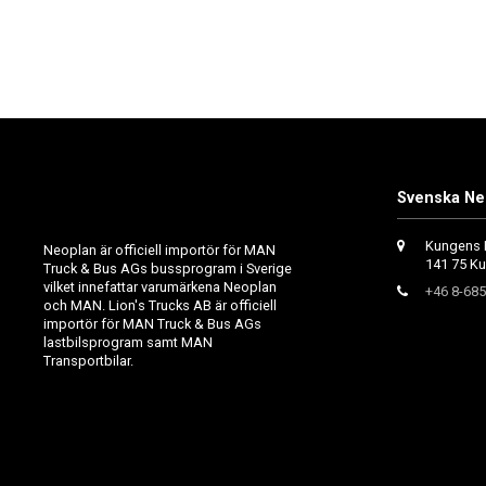
Svenska Ne
Kungens 
Neoplan är officiell importör för MAN
141 75 K
Truck & Bus AGs bussprogram i Sverige
vilket innefattar varumärkena Neoplan
+46 8-685
och MAN. Lion's Trucks AB är officiell
importör för MAN Truck & Bus AGs
lastbilsprogram samt MAN
Transportbilar.