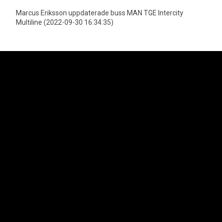
Marcus Eriksson uppdaterade buss MAN TGE Intercity
Multiline (2022-09-30 16:34:35)
Neoplan är officiell importör för MAN Truck & Bus AGs bussprogram i
Sverige vilket innefattar varumärkena Neoplan och MAN. Lion's Trucks AB
är officiell importör för MAN Truck & Bus AGs lastbilsprogram samt MAN
Transportbilar.
Svenska Neoplan AB
Kungens Kurvaleden 4