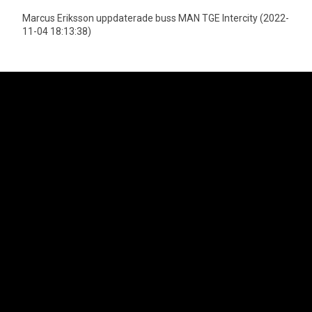
Marcus Eriksson uppdaterade buss MAN TGE Intercity (2022-
11-04 18:13:38)
Neoplan är officiell importör för MAN Truck & Bus AGs bussprogram i
Sverige vilket innefattar varumärkena Neoplan och MAN. Lion's Trucks AB
är officiell importör för MAN Truck & Bus AGs lastbilsprogram samt MAN
Transportbilar.
Svenska Neoplan AB
Kungens Kurvaleden 4