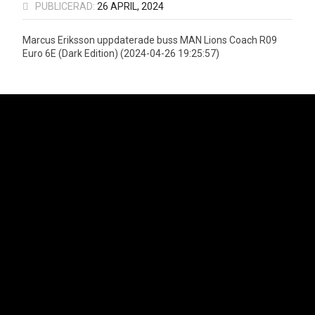
PUBLICERAD:
26 APRIL, 2024
Marcus Eriksson uppdaterade buss MAN Lions Coach R09
Euro 6E (Dark Edition) (2024-04-26 19:25:57)
Neoplan är officiell importör för MAN Truck & Bus AGs bussprogram i
Sverige vilket innefattar varumärkena Neoplan och MAN. Lion's Trucks AB
är officiell importör för MAN Truck & Bus AGs lastbilsprogram samt MAN
Transportbilar.
Svenska Neoplan AB