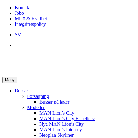
Kontakt
Jobb
Miljö & Kvalitet
Integritetspolicy
SV
Meny
Bussar
Försäljning
Bussar på lager
Modeller
MAN Lion’s City
MAN Lion’s City E – elbuss
Nya MAN Lion’s City
MAN Lion’s Intercity
Neoplan Skyliner