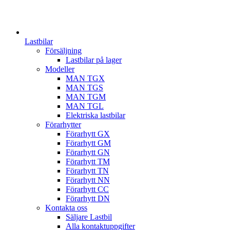
Lastbilar
Försäljning
Lastbilar på lager
Modeller
MAN TGX
MAN TGS
MAN TGM
MAN TGL
Elektriska lastbilar
Förarhytter
Förarhytt GX
Förarhytt GM
Förarhytt GN
Förarhytt TM
Förarhytt TN
Förarhytt NN
Förarhytt CC
Förarhytt DN
Kontakta oss
Säljare Lastbil
Alla kontaktuppgifter