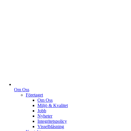
Om Oss
Företaget
Om Oss
Miljö & Kvalitet
Jobb
Nyheter
Integritetspolicy
Visselblåsning