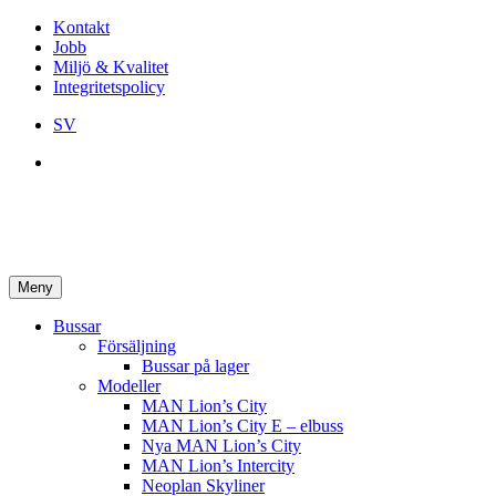
Kontakt
Jobb
Miljö & Kvalitet
Integritetspolicy
SV
Meny
Bussar
Försäljning
Bussar på lager
Modeller
MAN Lion’s City
MAN Lion’s City E – elbuss
Nya MAN Lion’s City
MAN Lion’s Intercity
Neoplan Skyliner