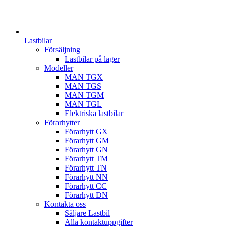
Lastbilar
Försäljning
Lastbilar på lager
Modeller
MAN TGX
MAN TGS
MAN TGM
MAN TGL
Elektriska lastbilar
Förarhytter
Förarhytt GX
Förarhytt GM
Förarhytt GN
Förarhytt TM
Förarhytt TN
Förarhytt NN
Förarhytt CC
Förarhytt DN
Kontakta oss
Säljare Lastbil
Alla kontaktuppgifter