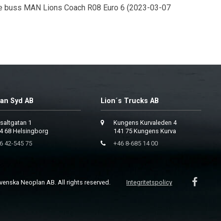
e buss MAN Lions Coach R08 Euro 6 (2023-03-07
an Syd AB
Lion´s Trucks AB
saltgatan 1
Kungens Kurvaleden 4
4 68 Helsingborg
141 75 Kungens Kurva
6 42-545 75
+46 8-685 14 00
enska Neoplan AB. All rights reserved.
Integritetspolicy