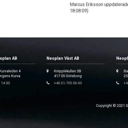
Marcus Eriksson uppdaterad
18:08:09)
oplan AB
Neoplan Väst AB
Neopl
Kurvaleden 4
Knipplekullen 3B
Ba
ungens Kurva
417 05 Göteborg
25
 14 00
+46 31-705 06 60
+4
Copyright © 2021 Sv