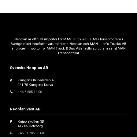
Neoplan är officiell importör för MAN Truck & Bus AGs bussprogram i
Sverige vilket innefattar varumärkena Neoplan och MAN. Lion's Trucks AB
är officiell importör för MAN Truck & Bus AGs lastbilsprogram samt MAN
Transportbilar.
Svenska Neoplan AB
Kungens Kurvaleden 4
141 75 Kungens Kurva
+46 8-685 14 00
Neoplan Väst AB
Knipplekullen 3B
417 05 Göteborg
+46 31-705 06 60