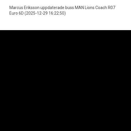
Marcus Eriksson uppdaterade buss MAN Lions Coach R07
Euro 6D (2025-12-29 16:22:50)
Neoplan är officiell importör för MAN Truck & Bus AGs bussprogram i
Sverige vilket innefattar varumärkena Neoplan och MAN. Lion's Trucks AB
är officiell importör för MAN Truck & Bus AGs lastbilsprogram samt MAN
Transportbilar.
Svenska Neoplan AB
Kungens Kurvaleden 4