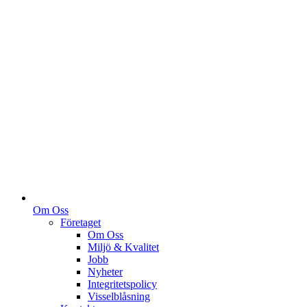
Om Oss
Företaget
Om Oss
Miljö & Kvalitet
Jobb
Nyheter
Integritetspolicy
Visselblåsning