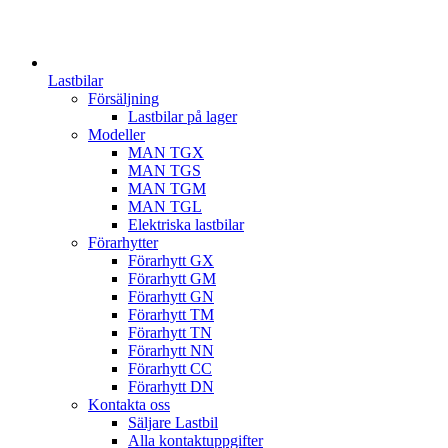
Lastbilar
Försäljning
Lastbilar på lager
Modeller
MAN TGX
MAN TGS
MAN TGM
MAN TGL
Elektriska lastbilar
Förarhytter
Förarhytt GX
Förarhytt GM
Förarhytt GN
Förarhytt TM
Förarhytt TN
Förarhytt NN
Förarhytt CC
Förarhytt DN
Kontakta oss
Säljare Lastbil
Alla kontaktuppgifter