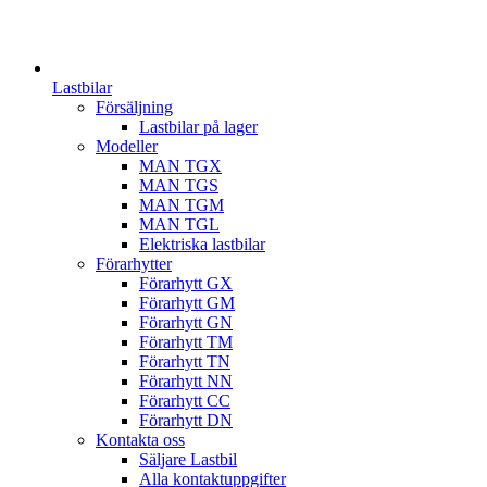
Lastbilar
Försäljning
Lastbilar på lager
Modeller
MAN TGX
MAN TGS
MAN TGM
MAN TGL
Elektriska lastbilar
Förarhytter
Förarhytt GX
Förarhytt GM
Förarhytt GN
Förarhytt TM
Förarhytt TN
Förarhytt NN
Förarhytt CC
Förarhytt DN
Kontakta oss
Säljare Lastbil
Alla kontaktuppgifter