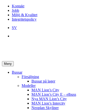
Kontakt
Jobb
Miljö & Kvalitet
Integritetspolicy
SV
Meny
Bussar
Försäljning
Bussar på lager
Modeller
MAN Lion’s City
MAN Lion’s City E – elbuss
Nya MAN Lion’s City
MAN Lion’s Intercity
Neoplan Skyliner