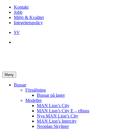
Kontakt
Jobb
Miljö & Kvalitet
Integritetspolicy
SV
Meny
Bussar
Försäljning
Bussar på lager
Modeller
MAN Lion’s City
MAN Lion’s City E – elbuss
Nya MAN Lion’s City
MAN Lion’s Intercity
Neoplan Skyliner