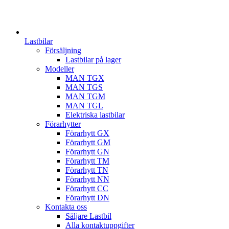
Lastbilar
Försäljning
Lastbilar på lager
Modeller
MAN TGX
MAN TGS
MAN TGM
MAN TGL
Elektriska lastbilar
Förarhytter
Förarhytt GX
Förarhytt GM
Förarhytt GN
Förarhytt TM
Förarhytt TN
Förarhytt NN
Förarhytt CC
Förarhytt DN
Kontakta oss
Säljare Lastbil
Alla kontaktuppgifter