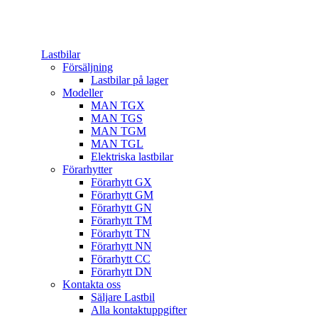
Lastbilar
Försäljning
Lastbilar på lager
Modeller
MAN TGX
MAN TGS
MAN TGM
MAN TGL
Elektriska lastbilar
Förarhytter
Förarhytt GX
Förarhytt GM
Förarhytt GN
Förarhytt TM
Förarhytt TN
Förarhytt NN
Förarhytt CC
Förarhytt DN
Kontakta oss
Säljare Lastbil
Alla kontaktuppgifter