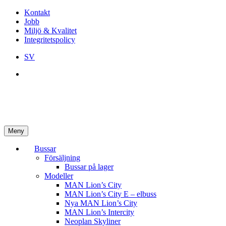
Kontakt
Jobb
Miljö & Kvalitet
Integritetspolicy
SV
Meny
Bussar
Försäljning
Bussar på lager
Modeller
MAN Lion’s City
MAN Lion’s City E – elbuss
Nya MAN Lion’s City
MAN Lion’s Intercity
Neoplan Skyliner