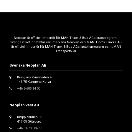
Neoplan är officiell importör för MAN Truck & Bus AGs bussprogram i
Sverige vilket innefattar varumärkena Neoplan och MAN. Lion's Trucks AB
är officiell importör för MAN Truck & Bus AGs lastbilsprogram samt MAN
Transportbilar.
Svenska Neoplan AB
Kungens Kurvaleden 4
141 75 Kungens Kurva
+46 8-685 14 00
Neoplan Väst AB
Knipplekullen 3B
417 05 Göteborg
+46 31-705 06 60