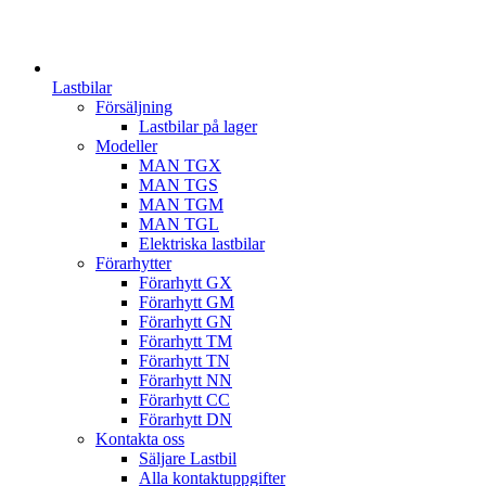
Lastbilar
Försäljning
Lastbilar på lager
Modeller
MAN TGX
MAN TGS
MAN TGM
MAN TGL
Elektriska lastbilar
Förarhytter
Förarhytt GX
Förarhytt GM
Förarhytt GN
Förarhytt TM
Förarhytt TN
Förarhytt NN
Förarhytt CC
Förarhytt DN
Kontakta oss
Säljare Lastbil
Alla kontaktuppgifter