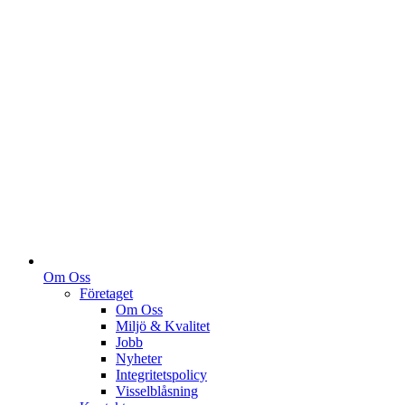
Om Oss
Företaget
Om Oss
Miljö & Kvalitet
Jobb
Nyheter
Integritetspolicy
Visselblåsning