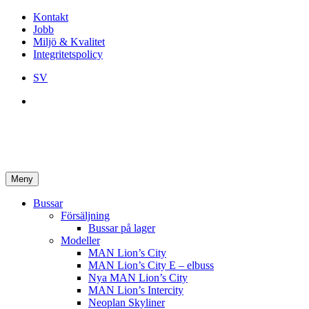
Kontakt
Jobb
Miljö & Kvalitet
Integritetspolicy
SV
Meny
Bussar
Försäljning
Bussar på lager
Modeller
MAN Lion’s City
MAN Lion’s City E – elbuss
Nya MAN Lion’s City
MAN Lion’s Intercity
Neoplan Skyliner