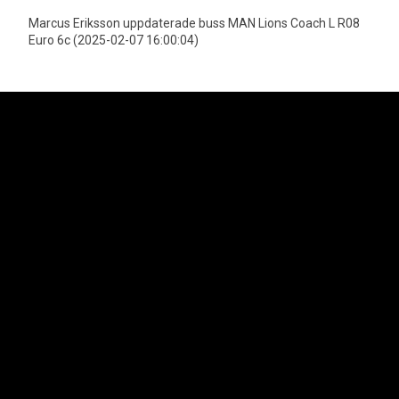
Marcus Eriksson uppdaterade buss MAN Lions Coach L R08
Euro 6c (2025-02-07 16:00:04)
Neoplan är officiell importör för MAN Truck & Bus AGs bussprogram i
Sverige vilket innefattar varumärkena Neoplan och MAN. Lion's Trucks AB
är officiell importör för MAN Truck & Bus AGs lastbilsprogram samt MAN
Transportbilar.
Svenska Neoplan AB
Kungens Kurvaleden 4