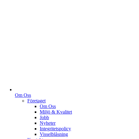
Om Oss
Företaget
Om Oss
Miljö & Kvalitet
Jobb
Nyheter
Integritetspolicy
Visselblåsning