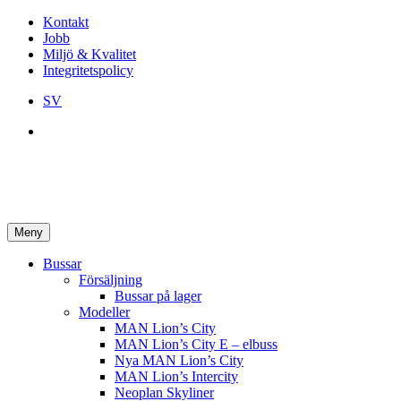
Kontakt
Jobb
Miljö & Kvalitet
Integritetspolicy
SV
Meny
Bussar
Försäljning
Bussar på lager
Modeller
MAN Lion’s City
MAN Lion’s City E – elbuss
Nya MAN Lion’s City
MAN Lion’s Intercity
Neoplan Skyliner