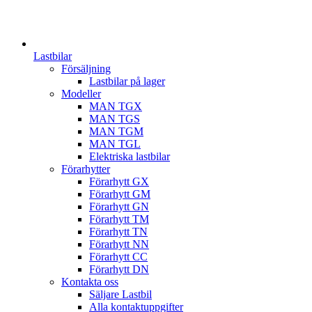
Lastbilar
Försäljning
Lastbilar på lager
Modeller
MAN TGX
MAN TGS
MAN TGM
MAN TGL
Elektriska lastbilar
Förarhytter
Förarhytt GX
Förarhytt GM
Förarhytt GN
Förarhytt TM
Förarhytt TN
Förarhytt NN
Förarhytt CC
Förarhytt DN
Kontakta oss
Säljare Lastbil
Alla kontaktuppgifter