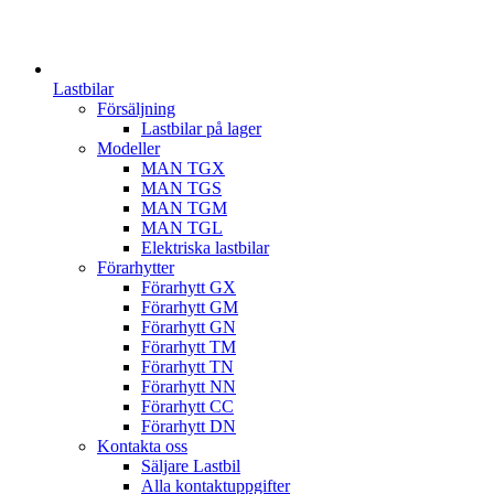
Lastbilar
Försäljning
Lastbilar på lager
Modeller
MAN TGX
MAN TGS
MAN TGM
MAN TGL
Elektriska lastbilar
Förarhytter
Förarhytt GX
Förarhytt GM
Förarhytt GN
Förarhytt TM
Förarhytt TN
Förarhytt NN
Förarhytt CC
Förarhytt DN
Kontakta oss
Säljare Lastbil
Alla kontaktuppgifter