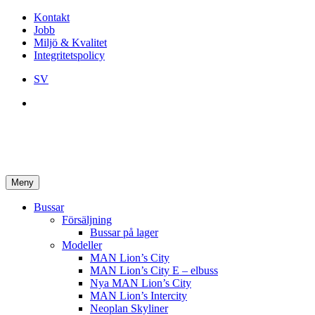
Kontakt
Jobb
Miljö & Kvalitet
Integritetspolicy
SV
Meny
Bussar
Försäljning
Bussar på lager
Modeller
MAN Lion’s City
MAN Lion’s City E – elbuss
Nya MAN Lion’s City
MAN Lion’s Intercity
Neoplan Skyliner