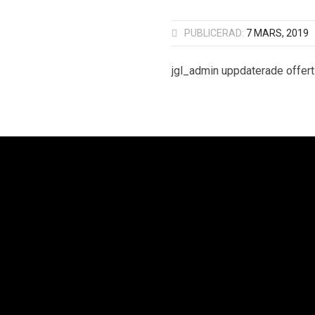
PUBLICERAD:
7 MARS, 2019
jgl_admin uppdaterade offer
oplan AB
Neoplan Väst AB
Neopl
Kurvaleden 4
Knipplekullen 3B
Ba
ungens Kurva
417 05 Göteborg
25
 14 00
+46 31-705 06 60
+4
Copyright © 2021 Sv