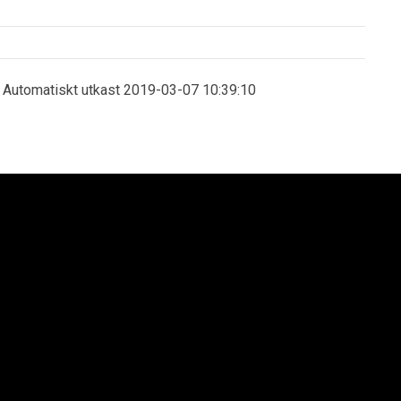
t Automatiskt utkast 2019-03-07 10:39:10
an Syd AB
Lion´s Trucks AB
saltgatan 1
Kungens Kurvaleden 4
4 68 Helsingborg
141 75 Kungens Kurva
6 42-545 75
+46 8-685 14 00
enska Neoplan AB. All rights reserved.
Integritetspolicy