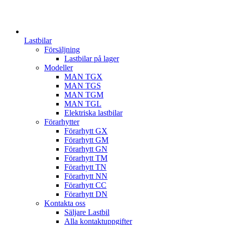
Lastbilar
Försäljning
Lastbilar på lager
Modeller
MAN TGX
MAN TGS
MAN TGM
MAN TGL
Elektriska lastbilar
Förarhytter
Förarhytt GX
Förarhytt GM
Förarhytt GN
Förarhytt TM
Förarhytt TN
Förarhytt NN
Förarhytt CC
Förarhytt DN
Kontakta oss
Säljare Lastbil
Alla kontaktuppgifter