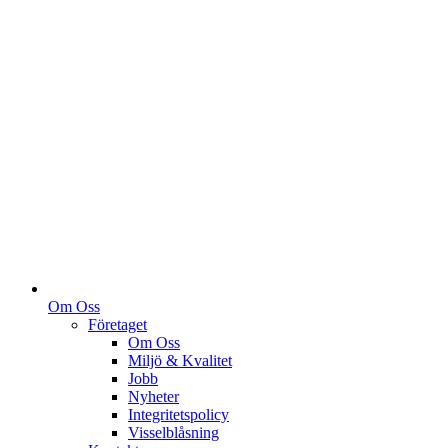
Om Oss
Företaget
Om Oss
Miljö & Kvalitet
Jobb
Nyheter
Integritetspolicy
Visselblåsning