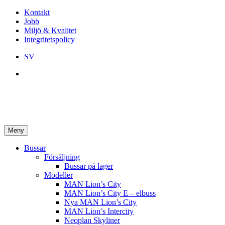
Kontakt
Jobb
Miljö & Kvalitet
Integritetspolicy
SV
Meny
Bussar
Försäljning
Bussar på lager
Modeller
MAN Lion’s City
MAN Lion’s City E – elbuss
Nya MAN Lion’s City
MAN Lion’s Intercity
Neoplan Skyliner