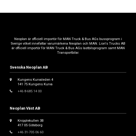
Neoplan är officiell importör för MAN Truck & Bus AGs bussprogram i
Sverige vilket innefattar varumärkena Neoplan och MAN. Lion's Trucks AB
är officiell importör för MAN Truck & Bus AGs lastbilsprogram samt MAN
Transportbilar.
Svenska Neoplan AB
Kungens Kurvaleden 4
141 75 Kungens Kurva
+46 8-685 14 00
Neoplan Väst AB
Knipplekullen 3B
417 05 Göteborg
+46 31-705 06 60