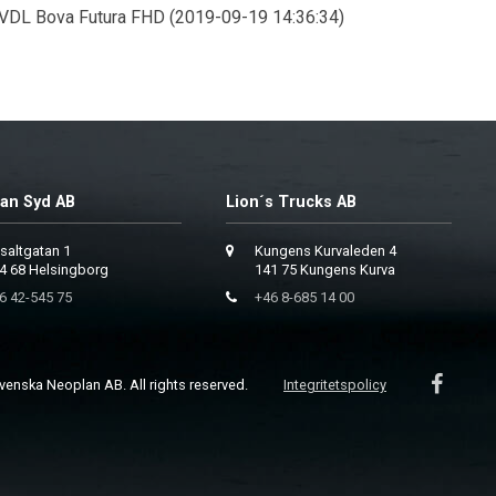
 VDL Bova Futura FHD (2019-09-19 14:36:34)
an Syd AB
Lion´s Trucks AB
saltgatan 1
Kungens Kurvaleden 4
4 68 Helsingborg
141 75 Kungens Kurva
6 42-545 75
+46 8-685 14 00
enska Neoplan AB. All rights reserved.
Integritetspolicy