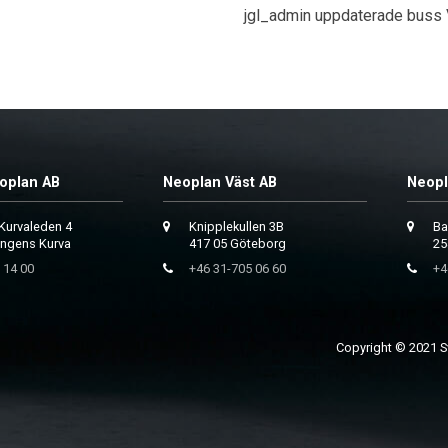
jgl_admin uppdaterade buss
oplan AB
Neoplan Väst AB
Neopl
Kurvaleden 4
Knipplekullen 3B
Ba
ungens Kurva
417 05 Göteborg
25
 14 00
+46 31-705 06 60
+4
Copyright © 2021 Sv