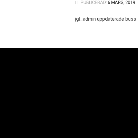
PUBLICERAD:
6 MARS, 2019
jgl_admin uppdaterade bus
oplan AB
Neoplan Väst AB
Neopl
Kurvaleden 4
Knipplekullen 3B
Ba
ungens Kurva
417 05 Göteborg
25
 14 00
+46 31-705 06 60
+4
Copyright © 2021 Sv