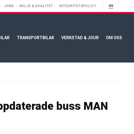
JOBB
MILJÖ & KVALITET
INTEGRITETSPOLICY
SV
ILAR
TRANSPORTBILAR
VERKSTAD & JOUR
OM OSS
uppdaterade buss MAN