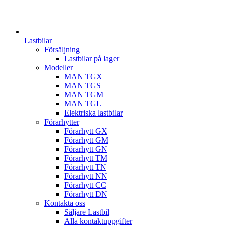
Lastbilar
Försäljning
Lastbilar på lager
Modeller
MAN TGX
MAN TGS
MAN TGM
MAN TGL
Elektriska lastbilar
Förarhytter
Förarhytt GX
Förarhytt GM
Förarhytt GN
Förarhytt TM
Förarhytt TN
Förarhytt NN
Förarhytt CC
Förarhytt DN
Kontakta oss
Säljare Lastbil
Alla kontaktuppgifter