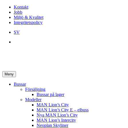
Kontakt
Jobb
Miljö & Kvalitet
Integritetspolicy
SV
Meny
Bussar
Försäljning
Bussar på lager
Modeller
MAN Lion’s City
MAN Lion’s City E – elbuss
Nya MAN Lion’s City
MAN Lion’s Intercity
Neoplan Skyliner