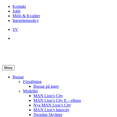
Kontakt
Jobb
Miljö & Kvalitet
Integritetspolicy
SV
Meny
Bussar
Försäljning
Bussar på lager
Modeller
MAN Lion’s City
MAN Lion’s City E – elbuss
Nya MAN Lion’s City
MAN Lion’s Intercity
Neoplan Skyliner