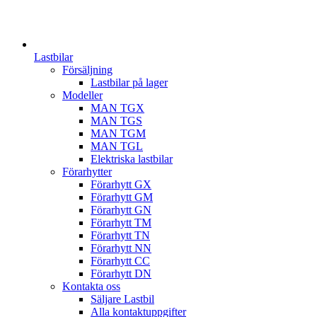
Lastbilar
Försäljning
Lastbilar på lager
Modeller
MAN TGX
MAN TGS
MAN TGM
MAN TGL
Elektriska lastbilar
Förarhytter
Förarhytt GX
Förarhytt GM
Förarhytt GN
Förarhytt TM
Förarhytt TN
Förarhytt NN
Förarhytt CC
Förarhytt DN
Kontakta oss
Säljare Lastbil
Alla kontaktuppgifter