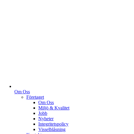
Om Oss
Företaget
Om Oss
Miljö & Kvalitet
Jobb
Nyheter
Integritetspolicy
Visselblåsning