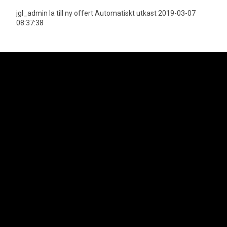
jgl_admin la till ny offert Automatiskt utkast 2019-03-07
08:37:38
Neoplan är officiell importör för MAN Truck & Bus AGs bussprogram i
Sverige vilket innefattar varumärkena Neoplan och MAN. Lion's Trucks AB
är officiell importör för MAN Truck & Bus AGs lastbilsprogram samt MAN
Transportbilar.
Svenska Neoplan AB
Kungens Kurvaleden 4